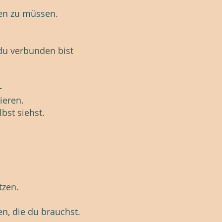
en zu müssen.
 du verbunden bist
–
ieren.
bst siehst.
tzen.
en, die du brauchst.