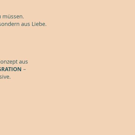
zu müssen.
 sondern aus Liebe.
.
Konzept aus
GRATION
–
sive.