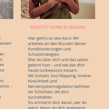
IDENTITY WORK & HEALING
c
Hier geht’s an den Kern: Wir
deinem
arbeiten an den Wurzeln deiner
Konditionierungen und
len
Schutzstrategien.
en
Was du über dich und das Leben
den
gelernt hast – und wie das dich
bst
heute (unbewusst) steuert.
Mit Somatic Soul Mapping, innerer
 in
Kind-Arbeit und
annst –
Nervensystemregulation befreien
wir Schichten, die dich
e
zurückhalten.
Du erinnerst dich daran, wer du
warst, bevor du dich angepasst