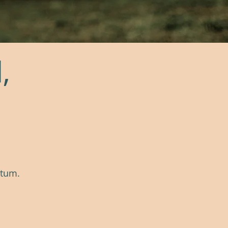
,
stum.