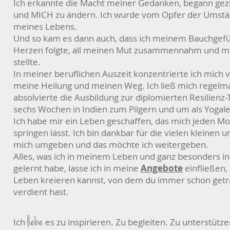
Ich erkannte die
Macht meiner Gedanken, begann gezie
und MICH zu ändern. Ich wurde vom Opfer der Umstä
meines Lebens.
Und so kam es dann auch, dass ich meinem Bauchgefü
Herzen folgte, all meinen Mut zusammennahm und me
stellte.
In meiner beruflichen Auszeit konzentrierte ich mich
meine Heilung und meinen Weg. Ich ließ mich regelm
absolvierte die Ausbildung zur diplomierten Resilienz-T
sechs Wochen in Indien zum Pilgern und um als Yogal
Ich habe mir ein Leben geschaffen, das mich jeden M
springen lässt. Ich bin dankbar für die vielen kleinen
mich umgeben und das möchte ich weitergeben.
Alles, was ich in meinem Leben und ganz besonders in
gelernt habe, lasse ich in meine
Angebote
einfließen,
Leben kreieren kannst, von dem du immer schon get
verdient hast.
liebe
Ich
es zu inspirieren. Zu begleiten. Zu unterstü